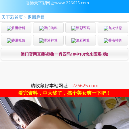
香港天下彩网址:www.226625.com
天下彩首页
返回栏目
>
香港特料
澳门淘料
澳彩五码
九龙信息
香港旺角
香港神算
澳彩神算
香港神算
澳门官网直播视频(一肖四码10中10)快来围观(稳)
请收藏好本站网址：
226625.com
看完资料，中大奖了，搞个美女爽一下吧！