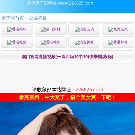
香港天下彩网址:www.226625.com
天下彩首页
返回栏目
>
香港特料
澳门淘料
澳彩五码
九龙信息
香港旺角
香港神算
澳彩神算
香港神算
澳门官网直播视频(一肖四码10中10)快来围观(稳)
请收藏好本站网址：
226625.com
看完资料，中大奖了，搞个美女爽一下吧！