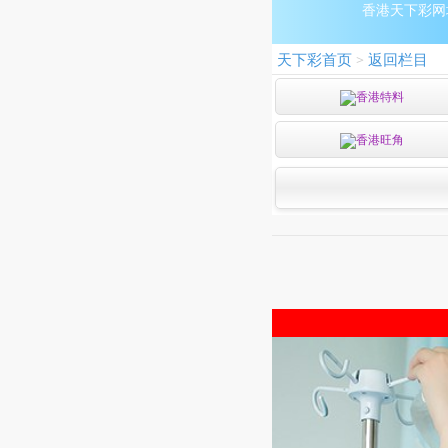
香港天下彩网址:
天下彩首页
返回栏目
>
香港特料
香港旺角