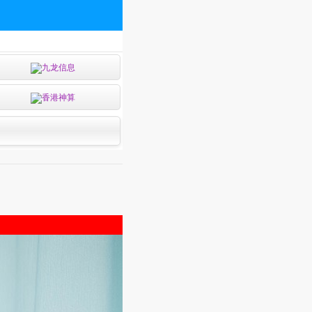
九龙信息
香港神算