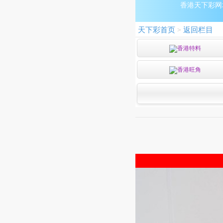
香港天下彩网址:
天下彩首页
返回栏目
>
香港特料
香港旺角