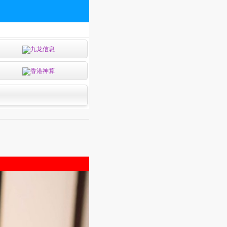
九龙信息
香港神算