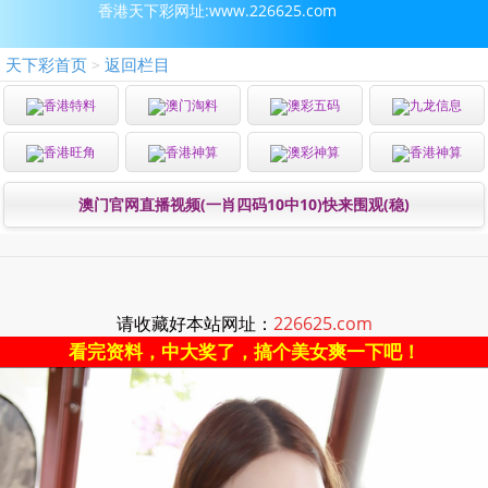
香港天下彩网址:www.226625.com
天下彩首页
返回栏目
>
香港特料
澳门淘料
澳彩五码
九龙信息
香港旺角
香港神算
澳彩神算
香港神算
澳门官网直播视频(一肖四码10中10)快来围观(稳)
请收藏好本站网址：
226625.com
看完资料，中大奖了，搞个美女爽一下吧！