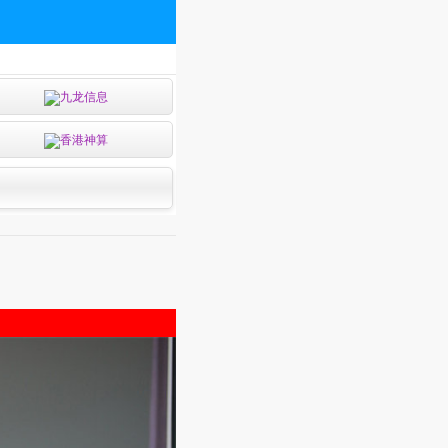
九龙信息
香港神算