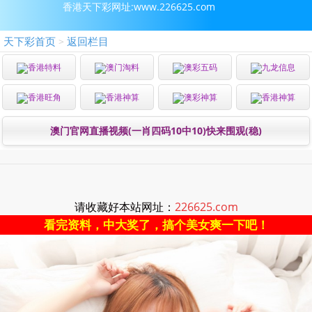
香港天下彩网址:www.226625.com
天下彩首页
返回栏目
>
香港特料
澳门淘料
澳彩五码
九龙信息
香港旺角
香港神算
澳彩神算
香港神算
澳门官网直播视频(一肖四码10中10)快来围观(稳)
请收藏好本站网址：
226625.com
看完资料，中大奖了，搞个美女爽一下吧！