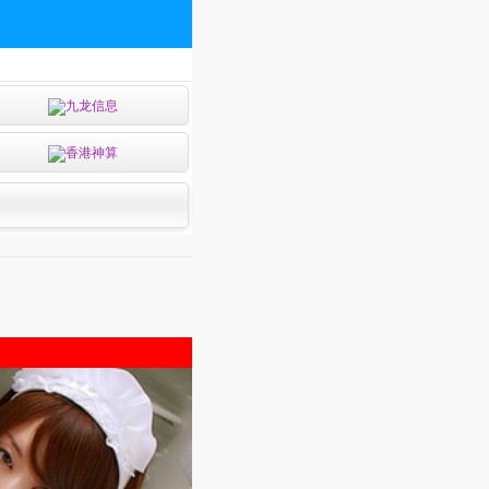
九龙信息
香港神算