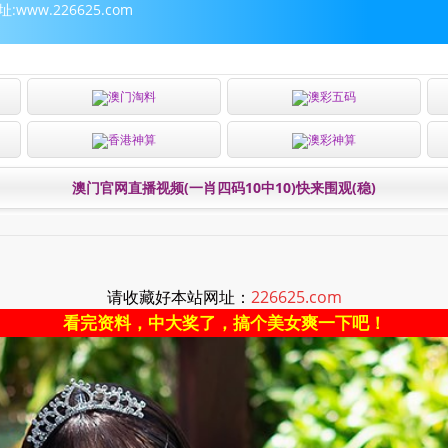
www.226625.com
澳门淘料
澳彩五码
香港神算
澳彩神算
澳门官网直播视频(一肖四码10中10)快来围观(稳)
请收藏好本站网址：
226625.com
看完资料，中大奖了，搞个美女爽一下吧！