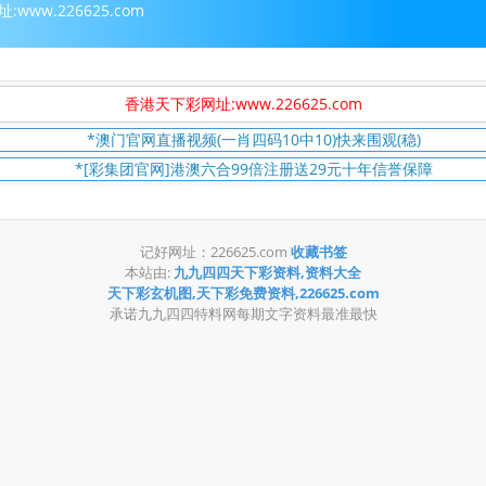
www.226625.com
香港天下彩网址:www.226625.com
*澳门官网直播视频(一肖四码10中10)快来围观(稳)
*[彩集团官网]港澳六合99倍注册送29元十年信誉保障
记好网址：226625.com
收藏书签
本站由:
九九四四天下彩资料,资料大全
天下彩玄机图,天下彩免费资料,226625.com
承诺九九四四特料网每期文字资料最准最快