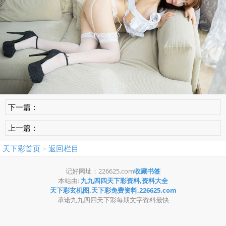
下一篇：
上一篇：
天下彩首页
返回栏目
>
记好网址：226625.com
收藏书签
本站由:
九九四四天下彩资料,资料大全
天下彩玄机图,天下彩免费资料,226625.com
承诺九九四四天下彩每期文字资料最快