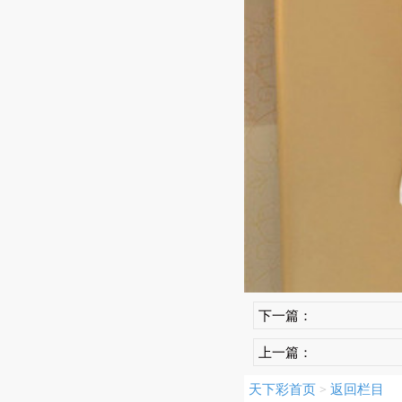
下一篇：
上一篇：
天下彩首页
返回栏目
>