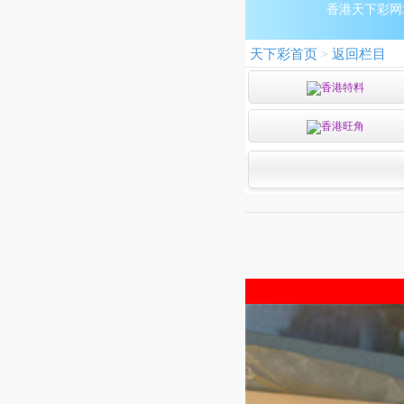
香港天下彩网址:
天下彩首页
返回栏目
>
香港特料
香港旺角