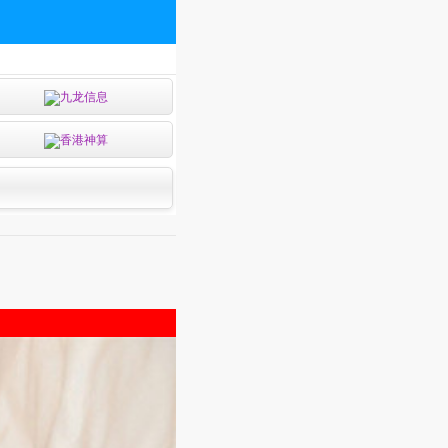
九龙信息
香港神算